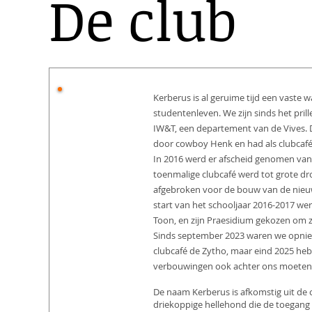
De club
Kerberus is al geruime tijd een vaste w
studentenleven. We zijn sinds het pri
IW&T, een departement van de Vives. D
Ontstaan
door cowboy Henk en had als clubcafé 
In 2016 werd er afscheid genomen van 
toenmalige clubcafé werd tot grote dro
afgebroken voor de bouw van de nieuw
start van het schooljaar 2016-2017 we
Toon, en zijn Praesidium gekozen om zi
Sinds september 2023 waren we opnieu
clubcafé de Zytho, maar eind 2025 h
verbouwingen ook achter ons moeten 
De naam Kerberus is afkomstig uit de
driekoppige hellehond die de toegang 