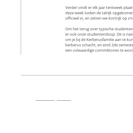
Verder vindt er elk jaar tentweek plaa
deze week luiden de talrijk opgekome
officieel in, en zetten we Kortrijk op z‘
Om het terug over typische studentenact
er ook onze studentendoop. Dit is natuu
om je bij de Kerberusfamilie aan te kun
kerberus schacht, en eind 2de semeste
een volwaardige commilitones te wor
Contact
Fo
kerberus@live.be
Fa