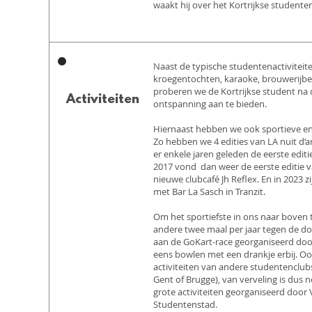
waakt hij over het Kortrijkse studente
Naast de typische studentenactiviteite
kroegentochten, karaoke, brouwerijbez
proberen we de Kortrijkse student na
Activiteiten
ontspanning aan te bieden.
Hiernaast hebben we ook sportieve en c
Zo hebben we 4 edities van LA nuit d‘
er enkele jaren geleden de eerste editi
2017 vond dan weer de eerste editie v
nieuwe clubcafé Jh Reflex. En in 2023 z
met Bar La Sasch in Tranzit.
Om het sportiefste in ons naar boven 
andere twee maal per jaar tegen de d
aan de GoKart-race georganiseerd doo
eens bowlen met een drankje erbij. Oo
activiteiten van andere studentenclub
Gent of Brugge), van verveling is dus n
grote activiteiten georganiseerd door 
Studentenstad.